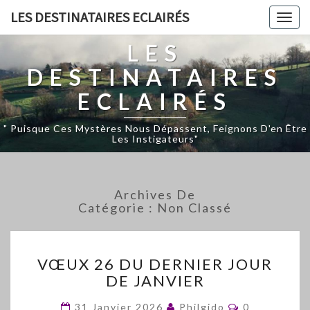
LES DESTINATAIRES ECLAIRÉS
Togg
navig
LES
DESTINATAIRES
ECLAIRÉS
" Puisque Ces Mystères Nous Dépassent, Feignons D'en Être
Les Instigateurs"
Archives De
Catégorie :
Non Classé
VŒUX
VŒUX 26 DU DERNIER JOUR
26
DE JANVIER
DU
DERNIER
Commentair
31 Janvier 2026
Philgido
0