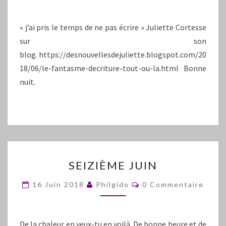
« j’ai pris le temps de ne pas écrire » Juliette Cortesse
sur son
blog. https://desnouvellesdejuliette.blogspot.com/20
18/06/le-fantasme-decriture-tout-ou-la.html Bonne
nuit.
SEIZIÈME
SEIZIÈME JUIN
JUIN
Commentaires
16 Juin 2018
Philgido
0 Commentaire
De la chaleur en veux-tu en voilà. De bonne heure et de