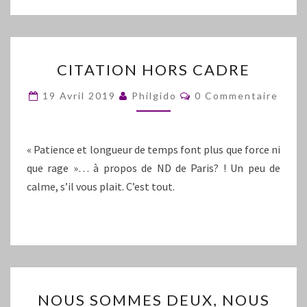
CITATION
CITATION HORS CADRE
HORS
CADRE
Commentaires
19 Avril 2019
Philgido
0 Commentaire
« Patience et longueur de temps font plus que force ni
que rage »… à propos de ND de Paris? ! Un peu de
calme, s’il vous plait. C’est tout.
NOUS
NOUS SOMMES DEUX, NOUS
SOMMES