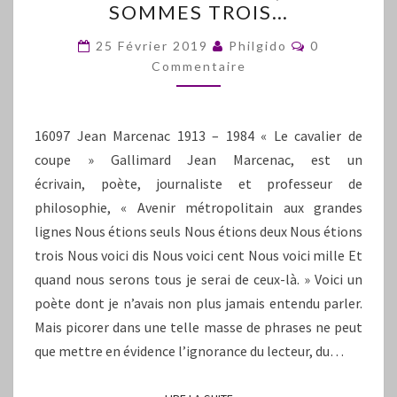
SOMMES TROIS…
DEUX,
NOUS
Commentair
25 Février 2019
Philgido
0
SOMMES
Commentaire
TROIS…
16097 Jean Marcenac 1913 – 1984 « Le cavalier de
coupe » Gallimard Jean Marcenac, est un
écrivain, poète, journaliste et professeur de
philosophie, « Avenir métropolitain aux grandes
lignes Nous étions seuls Nous étions deux Nous étions
trois Nous voici dis Nous voici cent Nous voici mille Et
quand nous serons tous je serai de ceux-là. » Voici un
poète dont je n’avais non plus jamais entendu parler.
Mais picorer dans une telle masse de phrases ne peut
que mettre en évidence l’ignorance du lecteur, du…