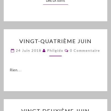
LIRE LA SUITE
LIRE LA SUITE
VINGT-
VINGT-QUATRIÈME JUIN
QUATRIÈME
JUIN
Commentaires
24 Juin 2018
Philgido
0 Commentaire
Rien…
VINGT-
VINGT-DEUXIÈME JUIN