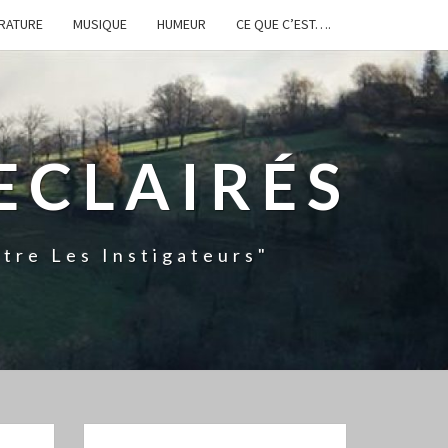
ÉRATURE
MUSIQUE
HUMEUR
CE QUE C’EST….
ECLAIRÉS
tre Les Instigateurs"