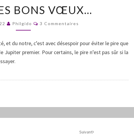
APRÈS
LES BONS VŒUX…
LES
BONS
Commentaires
VŒUX…
022
Philgido
3 Commentaires
, et du notre, c’est avec désespoir pour éviter le pire que
 Jupiter premier. Pour certains, le pire n’est pas sûr si la
essayer.
Suivant