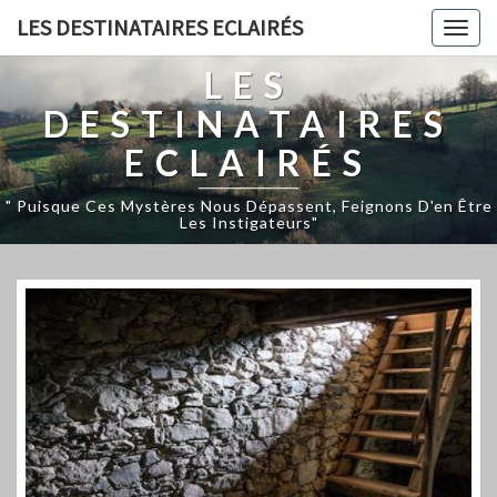
LES DESTINATAIRES ECLAIRÉS
Togg
navig
LES
DESTINATAIRES
ECLAIRÉS
" Puisque Ces Mystères Nous Dépassent, Feignons D'en Être
Les Instigateurs"