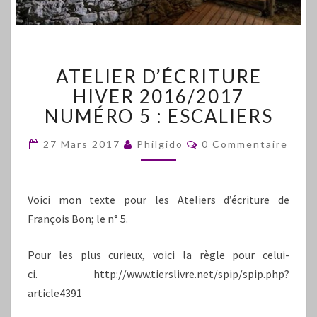
ATELIER
ATELIER D’ÉCRITURE
D’ÉCRITURE
HIVER
HIVER 2016/2017
2016/2017
NUMÉRO 5 : ESCALIERS
NUMÉRO
5
Commentaires
27 Mars 2017
Philgido
0 Commentaire
:
ESCALIERS
Voici mon texte pour les Ateliers d’écriture de
François Bon; le n° 5.
Pour les plus curieux, voici la règle pour celui-
ci. http://www.tierslivre.net/spip/spip.php?
article4391