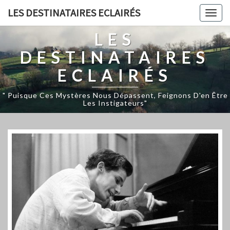
LES DESTINATAIRES ECLAIRÉS
Togg
navig
LES
DESTINATAIRES
ECLAIRÉS
" Puisque Ces Mystères Nous Dépassent, Feignons D'en Être
Les Instigateurs"