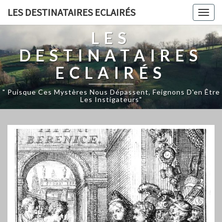
LES DESTINATAIRES ECLAIRÉS
Togg
navig
LES
DESTINATAIRES
ECLAIRÉS
" Puisque Ces Mystères Nous Dépassent, Feignons D'en Être
Les Instigateurs"