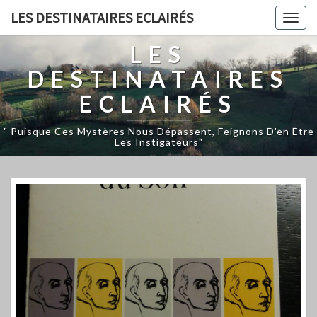
LES DESTINATAIRES ECLAIRÉS
Togg
navig
LES
DESTINATAIRES
ECLAIRÉS
" Puisque Ces Mystères Nous Dépassent, Feignons D'en Être
Les Instigateurs"