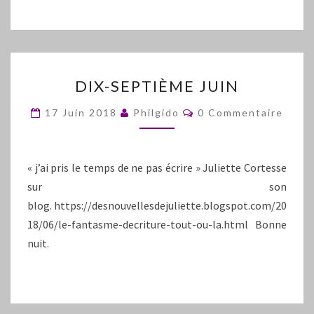
DIX-
DIX-SEPTIÈME JUIN
SEPTIÈME
JUIN
Commentaires
17 Juin 2018
Philgido
0 Commentaire
« j’ai pris le temps de ne pas écrire » Juliette Cortesse
sur son
blog. https://desnouvellesdejuliette.blogspot.com/20
18/06/le-fantasme-decriture-tout-ou-la.html Bonne
nuit.