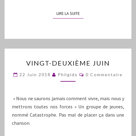
LIRE LA SUITE
LIRE LA SUITE
VINGT-
VINGT-DEUXIÈME JUIN
DEUXIÈME
JUIN
Commentaires
22 Juin 2018
Philgido
0 Commentaire
» Nous ne saurons jamais comment vivre, mais nous y
mettrons toutes nos forces » Un groupe de jeunes,
nommé Catastrophe. Pas mal de placer ça dans une
chanson.