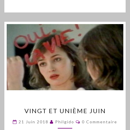
VINGT
VINGT ET UNIÈME JUIN
ET
UNIÈME
Commentaires
21 Juin 2018
Philgido
0 Commentaire
JUIN