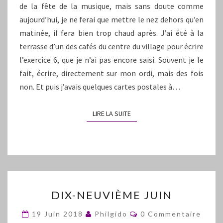
de la fête de la musique, mais sans doute comme
aujourd’hui, je ne ferai que mettre le nez dehors qu’en
matinée, il fera bien trop chaud après. J’ai été à la
terrasse d’un des cafés du centre du village pour écrire
l’exercice 6, que je n’ai pas encore saisi. Souvent je le
fait, écrire, directement sur mon ordi, mais des fois
non. Et puis j’avais quelques cartes postales à…
LIRE LA SUITE
LIRE LA SUITE
DIX-
DIX-NEUVIÈME JUIN
NEUVIÈME
JUIN
Commentaires
19 Juin 2018
Philgido
0 Commentaire