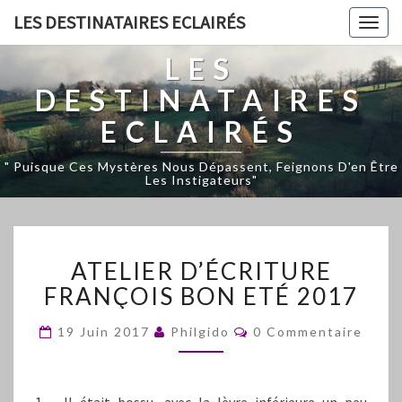
LES DESTINATAIRES ECLAIRÉS
Togg
navig
LES
DESTINATAIRES
ECLAIRÉS
" Puisque Ces Mystères Nous Dépassent, Feignons D'en Être
Les Instigateurs"
ATELIER
ATELIER D’ÉCRITURE
D’ÉCRITURE
FRANÇOIS
FRANÇOIS BON ETÉ 2017
BON
ETÉ
Commentaires
19 Juin 2017
Philgido
0 Commentaire
2017