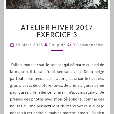
ATELIER
ATELIER HIVER 2017
HIVER
2017
EXERCICE 3
EXERCICE
3
Commentaires
15 Mars 2018
Philgido
0 Commentaire
J’allais marcher sur le sentier qui démarre au pied de
la maison, il faisait froid, sec sans vent. De la neige
partout, sous mes pieds d’abord, aussi sur le haut des
gros piquets de clôture ronds. Je prenais garde de ne
pas glisser, le silence d’hiver m’accompagnait. Je
prenais des photos avec mon téléphone, comme des
balises qui me permettront de retrouver ce à quoi je
pensais à cet endroit, mais ça marche jamais. J’ai bien