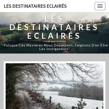
LES DESTINATAIRES ECLAIRÉS
Togg
navig
LES
DESTINATAIRES
ECLAIRÉS
" Puisque Ces Mystères Nous Dépassent, Feignons D'en Être
Les Instigateurs"