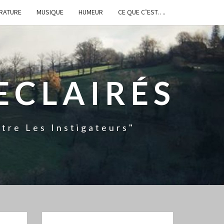
ÉRATURE
MUSIQUE
HUMEUR
CE QUE C’EST….
ECLAIRÉS
tre Les Instigateurs"