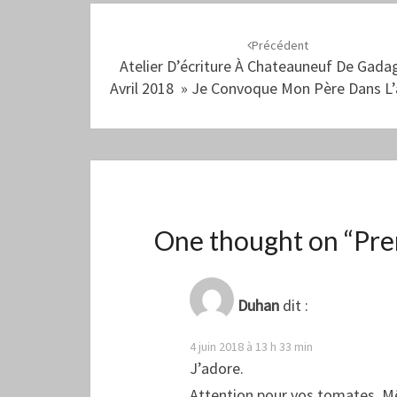
Navigation
d'article
Précédent
Atelier D’écriture À Chateauneuf De Gada
Avril 2018 » Je Convoque Mon Père Dans L
One thought on “
Pre
Duhan
dit :
4 juin 2018 à 13 h 33 min
J’adore.
Attention pour vos tomates. Mêm