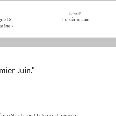
Suivant
gne 18
Troisième Juin
’arène «
mier Juin.
”
e s’il fait chaud, la terre est trempée