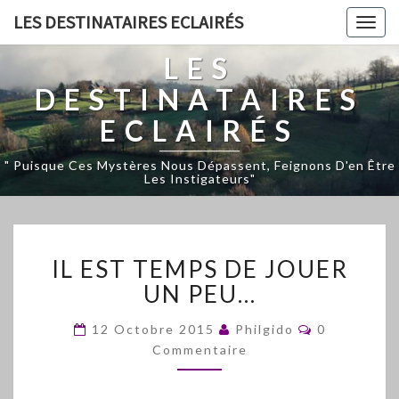
LES DESTINATAIRES ECLAIRÉS
Togg
navig
LES
DESTINATAIRES
ECLAIRÉS
" Puisque Ces Mystères Nous Dépassent, Feignons D'en Être
Les Instigateurs"
IL
IL EST TEMPS DE JOUER
EST
TEMPS
UN PEU…
DE
JOUER
Commentair
12 Octobre 2015
Philgido
0
UN
Commentaire
PEU…